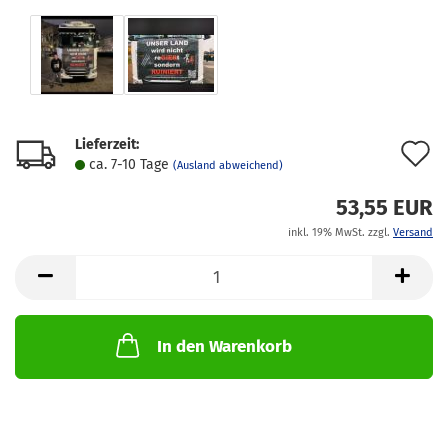
Lieferzeit:
A
ca. 7-10 Tage
(Ausland abweichend)
d
53,55 EUR
M
inkl. 19% MwSt. zzgl.
Versand
In den Warenkorb